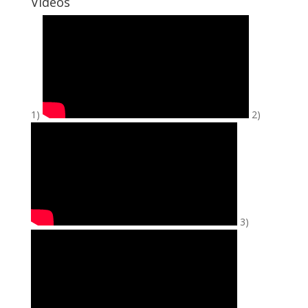
Vidéos
1)
2)
3)