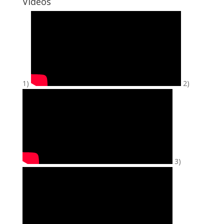
Vidéos
1)
2)
3)